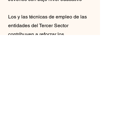
Los y las técnicas de empleo de las
entidades del Tercer Sector
contribuyen a reforzar los
mecanismos que conectan a las
personas desempleadas con los
empleadores. Y lo que es más
importante, son agentes clave de la
inclusión social, ya que trabajan
dentro de las organizaciones
sociales, identificando necesidades
adicionales y facilitando el acceso a
otros servicios como el apoyo
psicosocial, el asesoramiento jurídico
u otros recursos disponibles dentro
del sector de las ONGs.